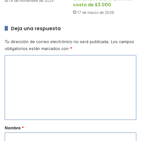
14 de noviembre de 2025
costo de $3.000
17 de marzo de 2026
Deja una respuesta
Tu dirección de correo electrónico no será publicada.
Los campos
obligatorios están marcados con
*
C
o
m
e
n
t
a
r
Nombre
*
i