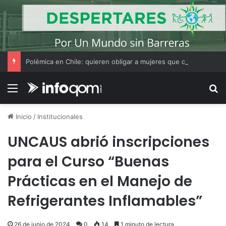
Polémica en Chile: quieren obligar a mujeres que decidan hacer un aborto a escuchar antes el latido del corazón del feto
Menú
B
Inicio
/
Institucionales
UNCAUS abrió inscripciones
para el Curso “Buenas
Prácticas en el Manejo de
Refrigerantes Inflamables”
26 de junio de 2024
0
14
1 minuto de lectura