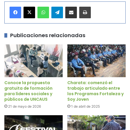
WhatsApp
Telegram
Compartir por correo electrónico
Imprimir
Publicaciones relacionadas
Conoce la propuesta
Charata: comenzó el
gratuita de formación
trabajo articulado entre
para líderes sociales y
los Programas Fortaleza y
públicos de UNCAUS
Soy Joven
21 de mayo de 2026
1 de abril de 2025