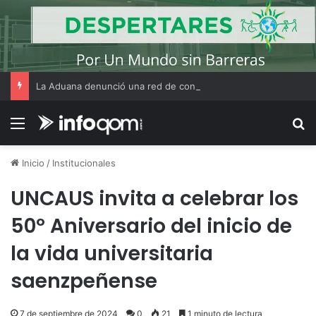
La Aduana denunció una red de contrabando que utilizaba CUITs de personas fallecidas y menores de edad
Menú
B
Inicio
/
Institucionales
UNCAUS invita a celebrar los
50º Aniversario del inicio de
la vida universitaria
saenzpeñense
7 de septiembre de 2024
0
21
1 minuto de lectura