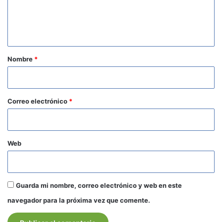
n
t
a
r
Nombre
*
i
o
*
Correo electrónico
*
Web
Guarda mi nombre, correo electrónico y web en este
navegador para la próxima vez que comente.