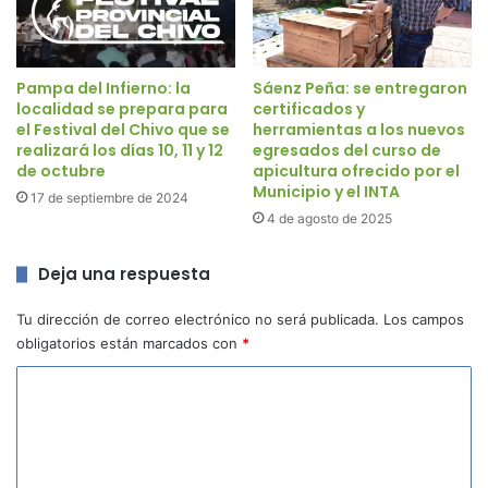
Pampa del Infierno: la
Sáenz Peña: se entregaron
localidad se prepara para
certificados y
el Festival del Chivo que se
herramientas a los nuevos
realizará los días 10, 11 y 12
egresados del curso de
de octubre
apicultura ofrecido por el
Municipio y el INTA
17 de septiembre de 2024
4 de agosto de 2025
Deja una respuesta
Tu dirección de correo electrónico no será publicada.
Los campos
obligatorios están marcados con
*
C
o
m
e