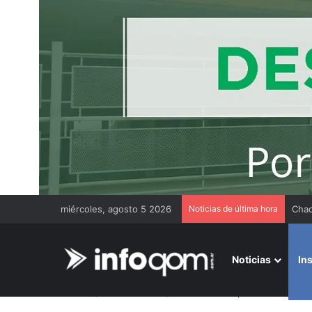
miércoles, agosto 5 2026
Noticias de última hora
El o
Noticias
In
Inicio
/
Institucionales
/
UNCAUS se expresa ante los hec