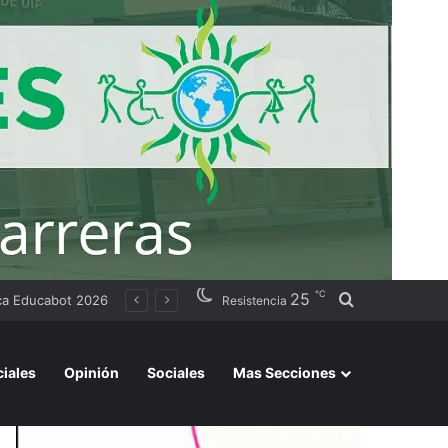
℃
25
Buscar por
lvar la sesión
Resistencia
ciales
Opinión
Sociales
Mas Secciones