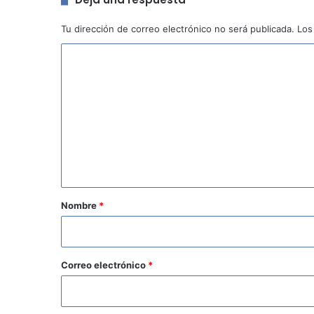
Tu dirección de correo electrónico no será publicada.
Los
C
o
m
e
n
t
a
r
Nombre
*
i
o
*
Correo electrónico
*