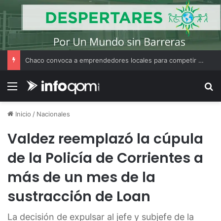
Casa de Gobierno inauguró la Galería de Gobernadores en el marco de los 75 años de la Provincialización
Menú
B
Inicio
/
Nacionales
Valdez reemplazó la cúpula
de la Policía de Corrientes a
más de un mes de la
sustracción de Loan
La decisión de expulsar al jefe y subjefe de la