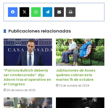
WhatsApp
Telegram
Compartir por correo electrónico
Imprimir
Publicaciones relacionadas
“Patricia Bullrich debería
Jubilaciones de Anses:
ser condecorada”: dijo
quiénes cobran este
Adorni tras el operativo en
martes 15 de octubre
el Congreso
15 de octubre de 2024
20 de marzo de 2025