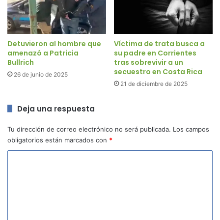
Detuvieron al hombre que
Víctima de trata busca a
amenazó a Patricia
su padre en Corrientes
Bullrich
tras sobrevivir a un
secuestro en Costa Rica
26 de junio de 2025
21 de diciembre de 2025
Deja una respuesta
Tu dirección de correo electrónico no será publicada.
Los campos
obligatorios están marcados con
*
C
o
m
e
n