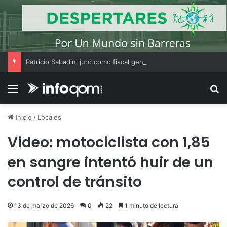
Patricio Sabadini juró como fiscal general federal de Resistencia y asumirá un nuevo rol en el Chaco
Menú
B
Inicio
/
Locales
Video: motociclista con 1,85
en sangre intentó huir de un
control de tránsito
13 de marzo de 2026
0
22
1 minuto de lectura