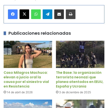
WhatsApp
Telegram
Compartir por correo electrónico
Imprimir
Publicaciones relacionadas
Caso Milagros Machuca:
The Base: la organización
elevan a juicio oral la
terrorista neonazi que
causa por el siniestro vial
planea atentados en EEUU,
en Resistencia
España y Ucrania
14 de abril de 2026
3 de diciembre de 2025