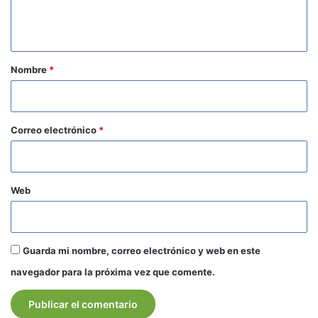
n
t
a
r
Nombre
*
i
o
*
Correo electrónico
*
Web
Guarda mi nombre, correo electrónico y web en este
navegador para la próxima vez que comente.