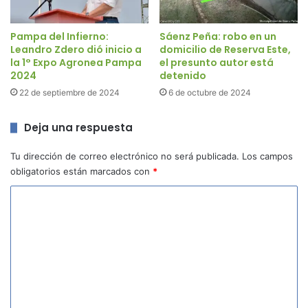
Pampa del Infierno:
Sáenz Peña: robo en un
Leandro Zdero dió inicio a
domicilio de Reserva Este,
la 1° Expo Agronea Pampa
el presunto autor está
2024
detenido
22 de septiembre de 2024
6 de octubre de 2024
Deja una respuesta
Tu dirección de correo electrónico no será publicada.
Los campos
obligatorios están marcados con
*
C
o
m
e
n
t