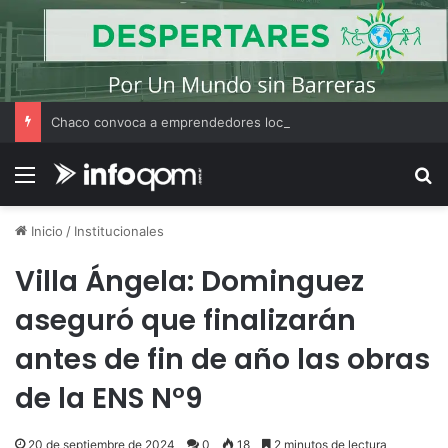
Chaco convoca a emprendedores locales para competir en «Emprendimiento Argentino 2026»
Menú
B
Inicio
/
Institucionales
Villa Ángela: Dominguez
aseguró que finalizarán
antes de fin de año las obras
de la ENS N°9
20 de septiembre de 2024
0
18
2 minutos de lectura