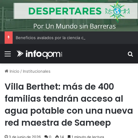
Beneficios avalados por la ciencia de convivir con gatos
Menú
B
Inicio
/
Institucionales
Villa Berthet: más de 400
familias tendrán acceso al
agua potable con una nueva
red maestra de Sameep
3 de junio de 2026
0
14
1 minuto de lectura