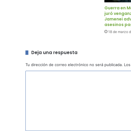
Guerra en Me
juró vengan
Jamenei advi
asesinos p
18 de marzo 
Deja una respuesta
Tu dirección de correo electrónico no será publicada.
Los
C
o
m
e
n
t
a