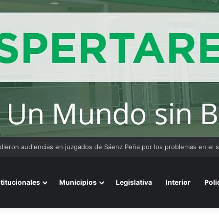
nsa de la falsa médica pidió que se reprograme la declaración indagator
stitucionales
Municipios
Legislativa
Interior
Poli