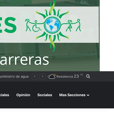
℃
23
Buscar por
ia
Resistencia
ciales
Opinión
Sociales
Mas Secciones