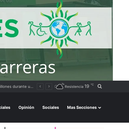
℃
19
Buscar por
Patricio Sabadini juró como fiscal general federal de Resistencia y asumirá un nuevo rol en el Chaco
Resistencia
ciales
Opinión
Sociales
Mas Secciones