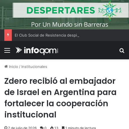
El Club Social de Resistencia despide la muestra del NBCH “La enciclopedia mágica”
Menú
B
Inicio
/
Institucionales
Zdero recibió al embajador
de Israel en Argentina para
fortalecer la cooperación
institucional
7 de julio de 2026
0
13
1 minuto de lectura