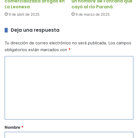
comercializaba drogas en
un hombre de Fontana que
La Leonesa
cayó al río Paraná
9 de abril de 2025
9 de marzo de 2025
Deja una respuesta
Tu dirección de correo electrónico no será publicada.
Los campos
obligatorios están marcados con
*
C
o
m
e
n
t
a
r
Nombre
*
i