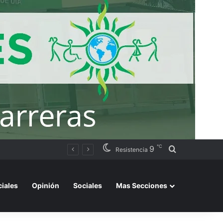
℃
9
Buscar por
ación judicial
Resistencia
ciales
Opinión
Sociales
Mas Secciones