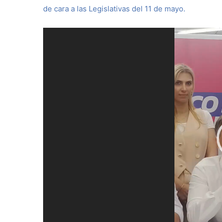
de cara a las Legislativas del 11 de mayo.
Reproductor
de
vídeo