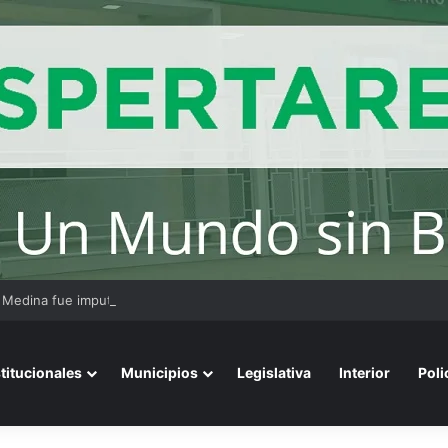
 Medina fue imputado por abuso sexual y la causa continúa bajo investig
stitucionales
Municipios
Legislativa
Interior
Poli