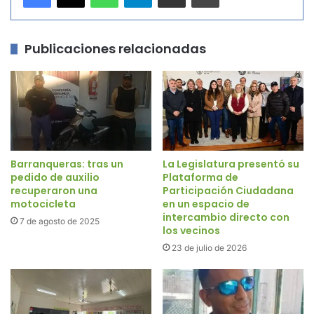
Publicaciones relacionadas
Barranqueras: tras un
La Legislatura presentó su
pedido de auxilio
Plataforma de
recuperaron una
Participación Ciudadana
motocicleta
en un espacio de
intercambio directo con
7 de agosto de 2025
los vecinos
23 de julio de 2026