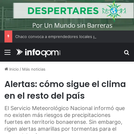
Chaco convoca a emprendedores locales para competir en «Emprendimiento Argentino 2026»
Menú
B
Inicio
/
Más noticias
Alertas: cómo sigue el clima
en el resto del país
El Servicio Meteorológico Nacional informó que
no existen más riesgos de precipitaciones
fuertes en territorio bonaerense. Sin embargo,
rigen alertas amarillas por tormentas para el