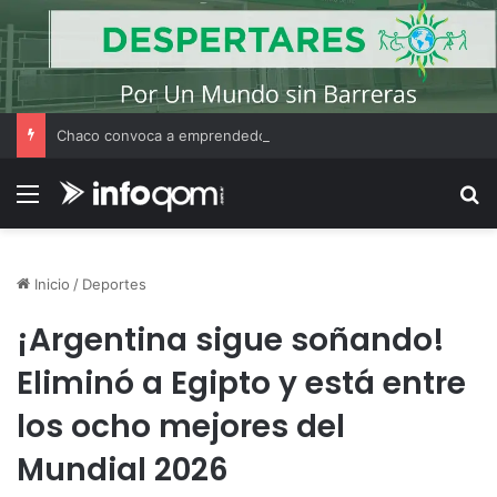
Chaco convoca a emprendedores locales para competir en «Emprendimiento Argentino 2026»
Menú
B
Inicio
/
Deportes
¡Argentina sigue soñando!
Eliminó a Egipto y está entre
los ocho mejores del
Mundial 2026