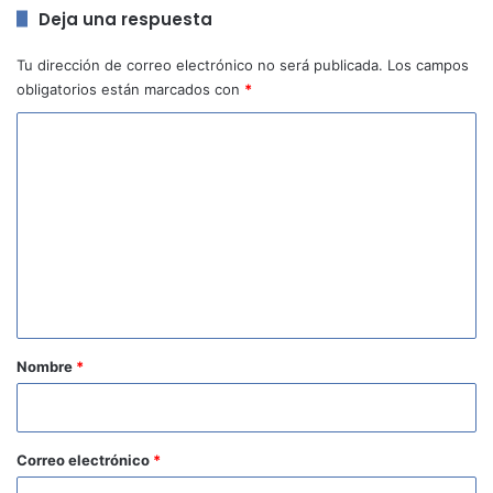
Deja una respuesta
Tu dirección de correo electrónico no será publicada.
Los campos
obligatorios están marcados con
*
C
o
m
e
n
t
a
r
Nombre
*
i
o
*
Correo electrónico
*