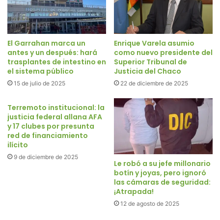
El Garrahan marca un
Enrique Varela asumio
antes y un después: hará
como nuevo presidente del
trasplantes de intestino en
Superior Tribunal de
el sistema público
Justicia del Chaco
15 de julio de 2025
22 de diciembre de 2025
Terremoto institucional: la
justicia federal allana AFA
y 17 clubes por presunta
red de financiamiento
ilícito
9 de diciembre de 2025
Le robó a su jefe millonario
botín y joyas, pero ignoró
las cámaras de seguridad:
¡Atrapada!
12 de agosto de 2025