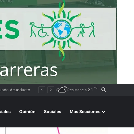
℃
21
Buscar por
Tierras
Resistencia
ciales
Opinión
Sociales
Mas Secciones