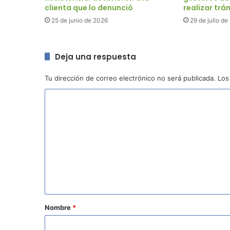
clienta que lo denunció
realizar trá
25 de junio de 2026
29 de julio d
Deja una respuesta
Tu dirección de correo electrónico no será publicada.
Los
C
o
m
e
n
t
a
r
Nombre
*
i