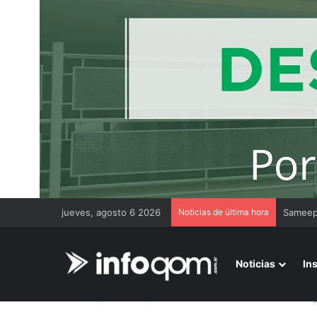
jueves, agosto 6 2026
Noticias de última hora
Gremios
Noticias
In
Inicio
/
Economía
/
Bancarios cerraron aumento salarial