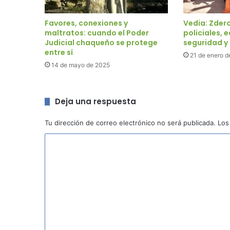
Favores, conexiones y
Vedia: Zder
maltratos: cuando el Poder
policiales,
Judicial chaqueño se protege
seguridad y 
entre sí
21 de enero d
14 de mayo de 2025
Deja una respuesta
Tu dirección de correo electrónico no será publicada.
Los
C
o
m
e
n
t