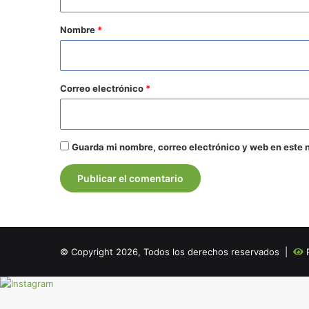
a
r
Nombre
*
i
o
*
Correo electrónico
*
Guarda mi nombre, correo electrónico y web en este 
© Copyright 2026, Todos los derechos reservados |