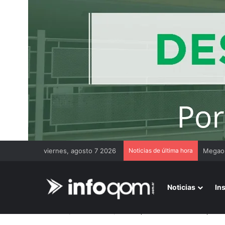
viernes, agosto 7 2026
Noticias de última hora
Noticias
In
Inicio
/
Más noticias
/
Barranqueras avanza con el plan 