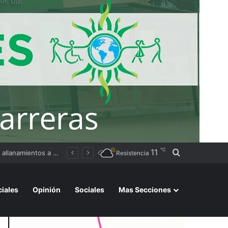
℃
11
Buscar por
Ley de Propiedad Privada: cruces, acusaciones y tensión entre los senadores chaqueños en el recinto
Resistencia
ciales
Opinión
Sociales
Mas Secciones