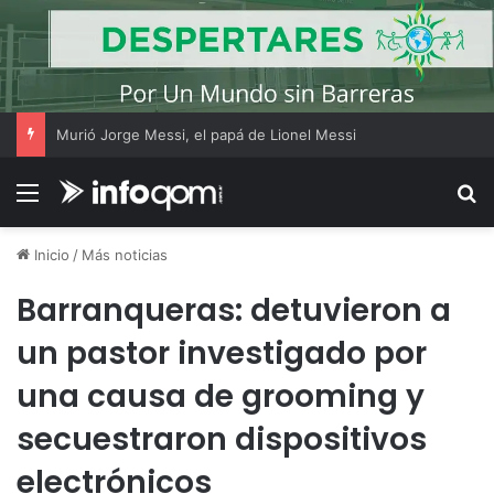
Murió Jorge Messi, el papá de Lionel Messi
Menú
B
Inicio
/
Más noticias
Barranqueras: detuvieron a
un pastor investigado por
una causa de grooming y
secuestraron dispositivos
electrónicos