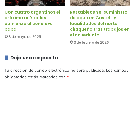
Con cuatro argentinos el
Restablecen el suministro
próximo miércoles
de agua en Castelli y
comienza el cónclave
localidades del norte
papal
chaqueño tras trabajos en
el acueducto
3 de mayo de 2025
6 de febrero de 2026
Deja una respuesta
Tu dirección de correo electrónico no será publicada.
Los campos
obligatorios están marcados con
*
C
o
m
e
n
t