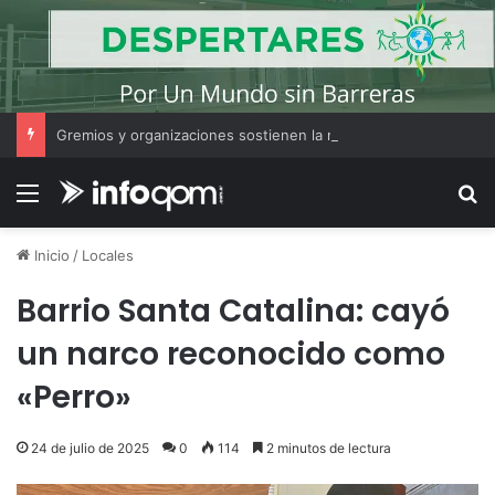
Gremios y organizaciones sostienen la marcha pese a los cambios en la Ley de Tierras
Menú
B
Inicio
/
Locales
Barrio Santa Catalina: cayó
un narco reconocido como
«Perro»
24 de julio de 2025
0
114
2 minutos de lectura