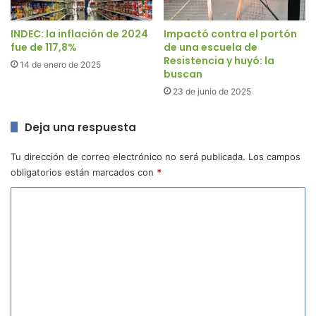
INDEC: la inflación de 2024
Impactó contra el portón
fue de 117,8%
de una escuela de
Resistencia y huyó: la
14 de enero de 2025
buscan
23 de junio de 2025
Deja una respuesta
Tu dirección de correo electrónico no será publicada.
Los campos
obligatorios están marcados con
*
C
o
m
e
n
t