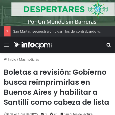
San Martín: secuestraron cigarrillos de contrabando valuados en más de $1,9 millones durante un control vial
Menú
B
Inicio
/
Más noticias
Boletas a revisión: Gobierno
busca reimprimirlas en
Buenos Aires y habilitar a
Santilli como cabeza de lista
6 de octubre de 2025
0
20
5 minutos de lectura