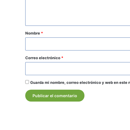
n
t
a
r
Nombre
*
i
o
*
Correo electrónico
*
Guarda mi nombre, correo electrónico y web en este 