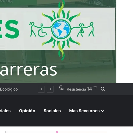
℃
14
Buscar por
istintos barrios
Resistencia
ciales
Opinión
Sociales
Mas Secciones