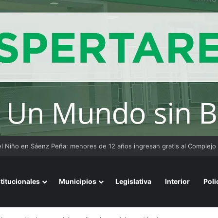
eña: el Municipio ejecuta obras viales, hidráulicas y de iluminación en d
stitucionales
Municipios
Legislativa
Interior
Poli