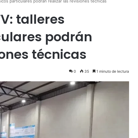
cos particulares podrán realizar las revisiones técnicas
: talleres
culares podrán
siones técnicas
0
35
1 minuto de lectura