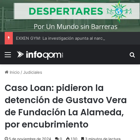
EXXEN GYM: La investigación apunta al narcotráfico como posible origen de los fondos utilizados para expandir la cadena de gimnasios
Menú
B
Inicio
/
Judiciales
Caso Loan: pidieron la
detención de Gustavo Vera
de Fundación La Alameda,
por encubrimiento
5 de noviembre de 2024
0
130
3 minutos de lectura