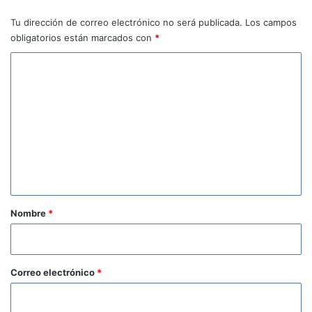
Tu dirección de correo electrónico no será publicada.
Los campos
obligatorios están marcados con
*
C
o
m
e
n
t
a
r
Nombre
*
i
o
*
Correo electrónico
*