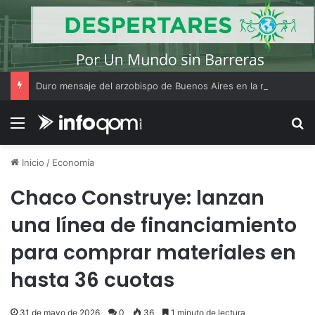
Duro mensaje del arzobispo de Buenos Aires en la misa de San Cayetano
Menú
B
Inicio
/
Economía
Chaco Construye: lanzan
una línea de financiamiento
para comprar materiales en
hasta 36 cuotas
31 de mayo de 2026
0
36
1 minuto de lectura