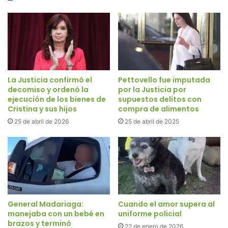
La Justicia confirmó el
Pettovello fue imputada
decomiso y ordenó la
por la Justicia por
ejecución de los bienes de
supuestos delitos con
Cristina y sus hijos
compra de alimentos
25 de abril de 2026
25 de abril de 2025
General Madariaga:
Cuando el amor supera al
manejaba con un bebé en
uniforme policial
brazos y terminó
22 de enero de 2026