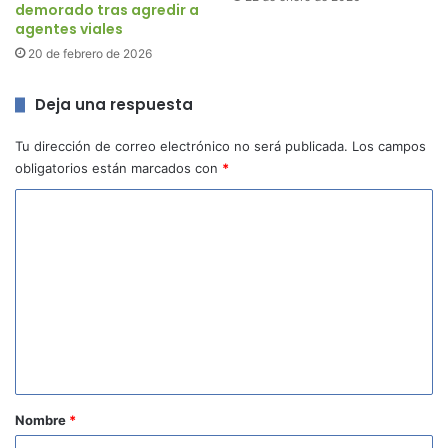
demorado tras agredir a
agentes viales
20 de febrero de 2026
Deja una respuesta
Tu dirección de correo electrónico no será publicada.
Los campos
obligatorios están marcados con
*
C
o
m
e
n
t
a
r
Nombre
*
i