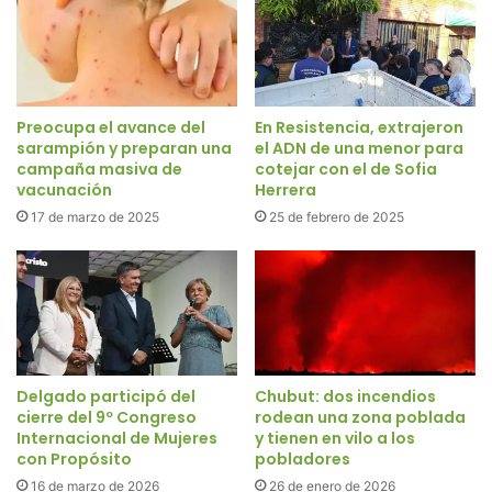
Preocupa el avance del
En Resistencia, extrajeron
sarampión y preparan una
el ADN de una menor para
campaña masiva de
cotejar con el de Sofia
vacunación
Herrera
17 de marzo de 2025
25 de febrero de 2025
Delgado participó del
Chubut: dos incendios
cierre del 9º Congreso
rodean una zona poblada
Internacional de Mujeres
y tienen en vilo a los
con Propósito
pobladores
16 de marzo de 2026
26 de enero de 2026