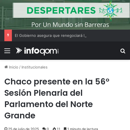
El Gobierno asegura que renegociará la concesión de los principales aeropuertos del país
Menú
B
Inicio
/
Institucionales
Chaco presente en la 56°
Sesión Plenaria del
Parlamento del Norte
Grande
25 de julio de 2025
0
11
1 minuto de lectura