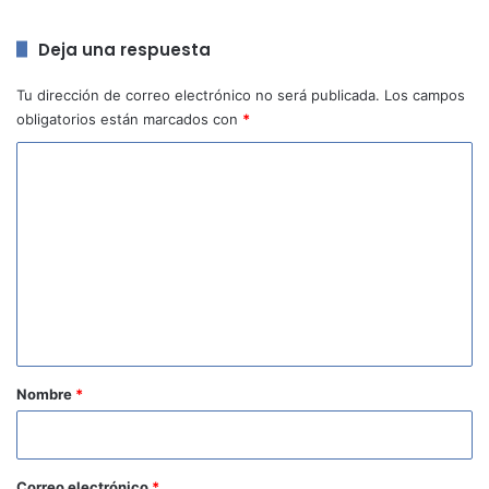
Deja una respuesta
Tu dirección de correo electrónico no será publicada.
Los campos
obligatorios están marcados con
*
C
o
m
e
n
t
a
r
Nombre
*
i
o
*
Correo electrónico
*