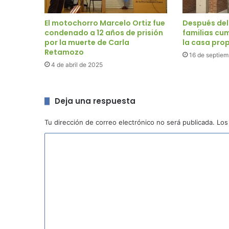
El motochorro Marcelo Ortiz fue
Después del
condenado a 12 años de prisión
familias cum
por la muerte de Carla
la casa pro
Retamozo
16 de septiem
4 de abril de 2025
Deja una respuesta
Tu dirección de correo electrónico no será publicada.
Los
C
o
m
e
n
t