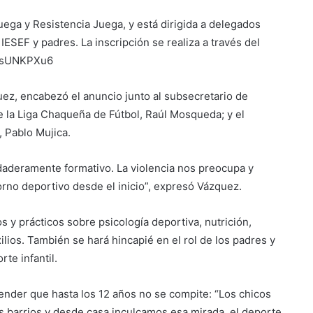
ega y Resistencia Juega, y está dirigida a delegados
 IESEF y padres. La inscripción se realiza a través del
wusUNKPXu6
quez, encabezó el anuncio junto al subsecretario de
de la Liga Chaqueña de Fútbol, Raúl Mosqueda; y el
 Pablo Mujica.
aderamente formativo. La violencia nos preocupa y
torno deportivo desde el inicio”, expresó Vázquez.
 y prácticos sobre psicología deportiva, nutrición,
lios. También se hará hincapié en el rol de los padres y
te infantil.
ender que hasta los 12 años no se compite: “Los chicos
os barrios y desde casa inculcamos esa mirada, el deporte