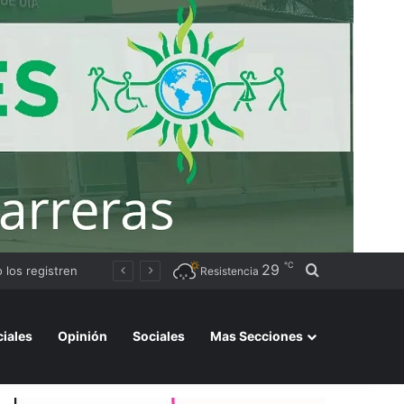
℃
29
Buscar por
Avanza la instalación de un nuevo puesto policial en el ex Campo Zampa para reforzar la seguridad en la zona sur de Resistencia
Resistencia
ciales
Opinión
Sociales
Mas Secciones