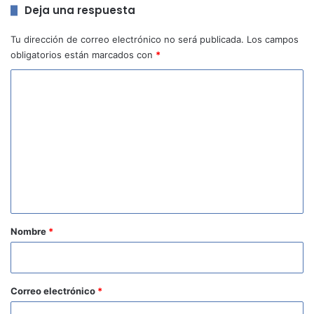
Deja una respuesta
Tu dirección de correo electrónico no será publicada.
Los campos
obligatorios están marcados con
*
C
o
m
e
n
t
a
r
Nombre
*
i
o
*
Correo electrónico
*