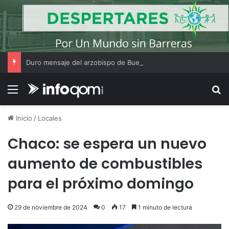
Duro mensaje del arzobispo de Buenos Aires en la misa de San Cayetano
Menú
B
Inicio
/
Locales
Chaco: se espera un nuevo
aumento de combustibles
para el próximo domingo
29 de noviembre de 2024
0
17
1 minuto de lectura