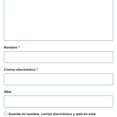
m
e
n
t
a
r
Nombre
*
i
o
*
Correo electrónico
*
Web
Guarda mi nombre, correo electrónico y web en este