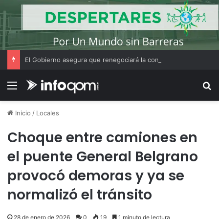
El Gobierno asegura que renegociará la concesión de los principales aeropuertos del país
Menú
B
Inicio
/
Locales
Choque entre camiones en
el puente General Belgrano
provocó demoras y ya se
normalizó el tránsito
28 de enero de 2026
0
19
1 minuto de lectura