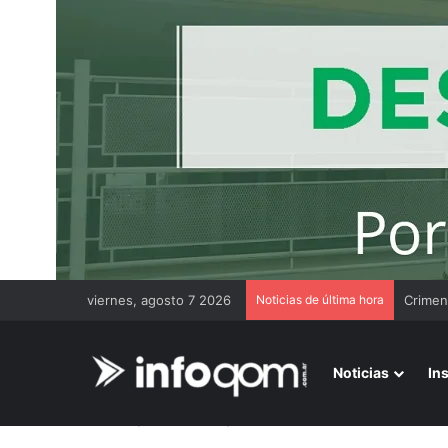
viernes, agosto 7 2026
Noticias de última hora
Noticias
In
Inicio
/
Más noticias
/
De la estación de servicio directo