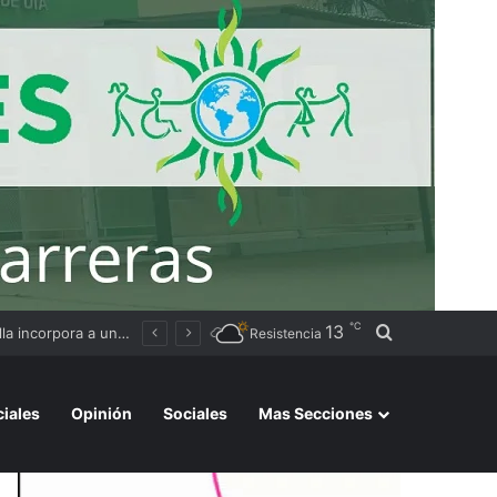
℃
13
Buscar por
Causa Insaurralde-Cirio: la Justicia desestimó los videos de los dólares por fallas en la cadena de custodia
Resistencia
ciales
Opinión
Sociales
Mas Secciones