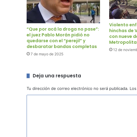
Violento en
“Que por acá la droga no pase”:
hinchas de V
el juez Pablo Morán pidió no
con nueve d
quedarse con el “perejil” y
Metropolit
desbaratar bandas completas
12 de noviem
7 de mayo de 2025
Deja una respuesta
Tu dirección de correo electrónico no será publicada.
Los
C
o
m
e
n