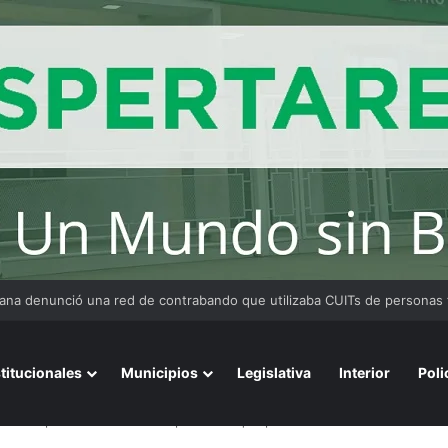
 Medina fue imputado por abuso sexual y la causa continúa bajo investig
stitucionales
Municipios
Legislativa
Interior
Poli
volvió a apuntar contra los empresarios que piden una devaluación