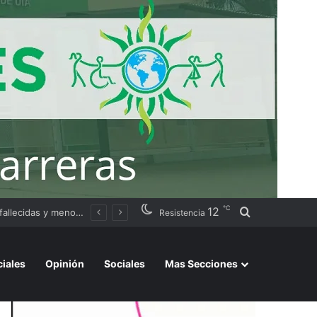
℃
12
Buscar por
ación judicial
Resistencia
ciales
Opinión
Sociales
Mas Secciones