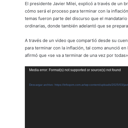
El presidente Javier Milei, explicó a través de un
cómo será el proceso para terminar con la inflación
temas fueron parte del discurso que el mandatario
ordinarias, donde también adelantó que se prepara
A través de un video que compartió desde su cuenta
para terminar con la inflación, tal como anunció en 
afirmó que «se va a terminar de una vez por todas»
Reproductor
Media error: Format(s) not supported or source(s) not found
de
vídeo
Descargar archivo: https://infoqom.com.ar/wp-content/uploads/2025/03/