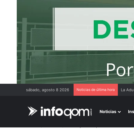
sábado, agosto 8 2026
Noticias de última hora
Thiago
Noticias
In
Inicio
/
Economía
/
«Destruyeron el país»: Javier Milei 