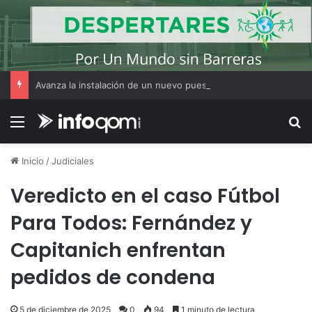
Avanza la instalación de un nuevo puesto policial en el ex Campo Zampa para reforzar la seguridad en la zona sur de Resistencia
Menú
B
Inicio
/
Judiciales
Veredicto en el caso Fútbol
Para Todos: Fernández y
Capitanich enfrentan
pedidos de condena
5 de diciembre de 2025
0
94
1 minuto de lectura