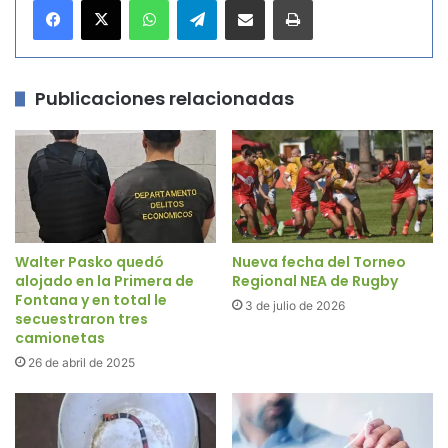
Publicaciones relacionadas
Walter Pasko quedó
Nueva fecha del Torneo
alojado en la Primera de
Regional NEA de Rugby
Fontana y en total le
3 de julio de 2026
secuestraron tres
camionetas
26 de abril de 2025