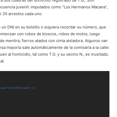
a dos cuadras del domicilio registrado de T.G.. Son
lincuencia juvenil: imputados como “Los Hermanos Macana”,
e 35 arrestos cada uno.
n un DNI en su bolsillo o siquiera recordar su número, que
omienzan con robos de kioscos, robos de motos, luego
e mentira, fierros atados con cinta aisladora. Algunos van
nsa mayoría sale automáticamente de la comisaría a la calle:
uen al homicidio, tal como T.G. y su vecino N., es inusitado.
al.
2/VneowbY9-34105382.mp4?_=1