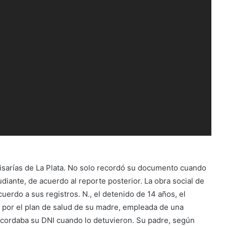
misarías de La Plata. No solo recordó su documento cuando
udiante, de acuerdo al reporte posterior. La obra social de
acuerdo a sus registros. N., el detenido de 14 años, el
 por el plan de salud de su madre, empleada de una
ecordaba su DNI cuando lo detuvieron. Su padre, según