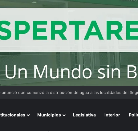
 y organizaciones sostienen la marcha pese a los cambios en la Ley de 
stitucionales
Municipios
Legislativa
Interior
Poli
por el crimen de Kim: así operan los ladrones menores de edad en