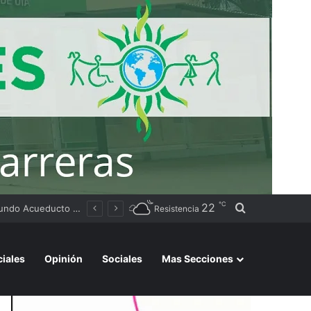
℃
22
Buscar por
Tierras
Resistencia
ciales
Opinión
Sociales
Mas Secciones