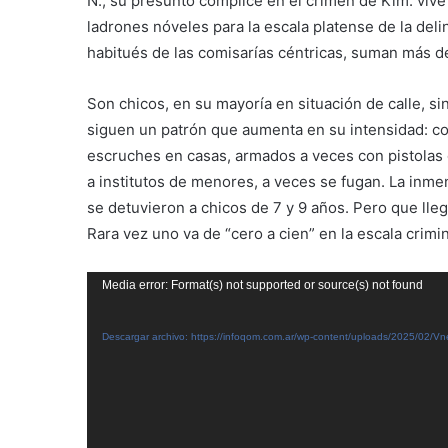
N., su presunto cómplice en el crimen de Kim: vive 
ladrones nóveles para la escala platense de la de
habitués de las comisarías céntricas, suman más d
Son chicos, en su mayoría en situación de calle, si
siguen un patrón que aumenta en su intensidad: c
escruches en casas, armados a veces con pistolas d
a institutos de menores, a veces se fugan. La inme
se detuvieron a chicos de 7 y 9 años. Pero que lleg
Rara vez uno va de “cero a cien” en la escala crimin
Reproductor
Media error: Format(s) not supported or source(s) not found
de
vídeo
Descargar archivo: https://infoqom.com.ar/wp-content/uploads/2025/0