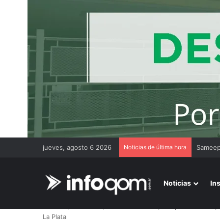
jueves, agosto 6 2026
Noticias de última hora
Gremios
Noticias
In
Inicio
/
Judiciales
/
Los vínculos del principal detenido 
La Plata