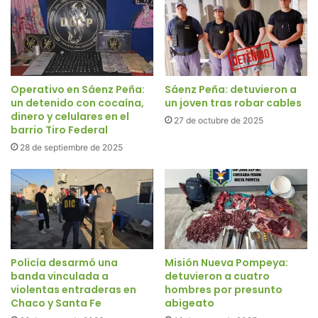
Operativo en Sáenz Peña:
Sáenz Peña: detuvieron a
un detenido con cocaína,
un joven tras robar cables
dinero y celulares en el
27 de octubre de 2025
barrio Tiro Federal
28 de septiembre de 2025
Policía desarmó una
Misión Nueva Pompeya:
banda vinculada a
detuvieron a cuatro
violentas entraderas en
hombres por presunto
Chaco y Santa Fe
abigeato