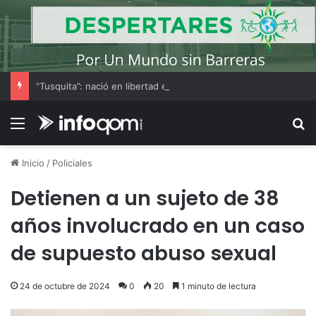
“Tusquita”: nació en libertad en el Chaco y marca un nuevo capítulo en el regreso de la guanaca
Menú
B
Inicio
/
Policiales
Detienen a un sujeto de 38
años involucrado en un caso
de supuesto abuso sexual
24 de octubre de 2024
0
20
1 minuto de lectura