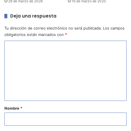
28 de marzo de 2026
16 de marzo de 2025
Deja una respuesta
Tu dirección de correo electrónico no será publicada.
Los campos
obligatorios están marcados con
*
C
o
m
e
n
t
a
r
Nombre
*
i
o