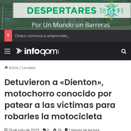
Chaco convoca a emprendedores locales para competir en «Emprendimiento Argentino 2026»
Menú
B
Inicio
/
Locales
Detuvieron a «Dienton»,
motochorro conocido por
patear a las víctimas para
robarles la motocicleta
29 de julio de 2025
0
26
1 minuto de lectura