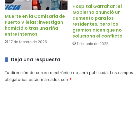
Hospital Garrahan: el
Gobierno anunció un
Muerte en la Comisaría de
aumento para los
Puerto Vilelas: investigan
residentes, pero los
homicidio tras una riña
gremios dicen que no
entre internos
soluciona el conflicto
17 de febrero de 2026
1 de junio de 2025
Deja una respuesta
Tu dirección de correo electrónico no será publicada.
Los campos
obligatorios están marcados con
*
C
o
m
e
n
t