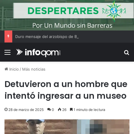
Duro mensaje del arzobispo de Buenos Aires en la misa de San Cayetano
Menú
B
Inicio
/
Más noticias
Detuvieron a un hombre que
intentó ingresar a un museo
28 de marzo de 2025
0
26
1 minuto de lectura