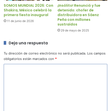
SOMOS MUNDIAL 2026: Con
¡Insólito! Renunció y fue
Shakira, México celebró la
detenido: chofer de
primera fiesta inaugural
distribuidora en Sáenz
Peña con millones
11 de junio de 2026
sustraídos
29 de mayo de 2025
Deja una respuesta
Tu dirección de correo electrónico no será publicada.
Los campos
obligatorios están marcados con
*
C
o
m
e
n
t