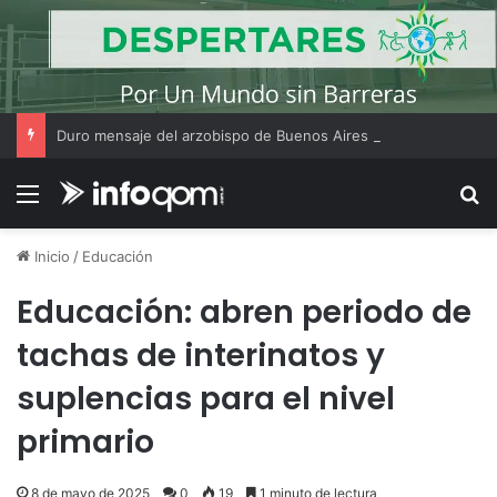
Duro mensaje del arzobispo de Buenos Aires en la misa de San Cayetano
Menú
B
Inicio
/
Educación
Educación: abren periodo de
tachas de interinatos y
suplencias para el nivel
primario
8 de mayo de 2025
0
19
1 minuto de lectura