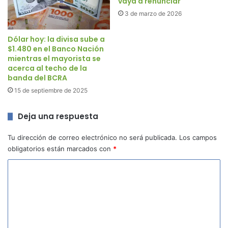
vaya a renunciar
3 de marzo de 2026
Dólar hoy: la divisa sube a
$1.480 en el Banco Nación
mientras el mayorista se
acerca al techo de la
banda del BCRA
15 de septiembre de 2025
Deja una respuesta
Tu dirección de correo electrónico no será publicada.
Los campos
obligatorios están marcados con
*
C
o
m
e