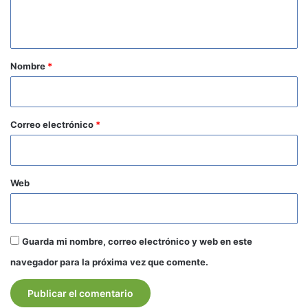
n
t
a
r
Nombre
*
i
o
*
Correo electrónico
*
Web
Guarda mi nombre, correo electrónico y web en este
navegador para la próxima vez que comente.