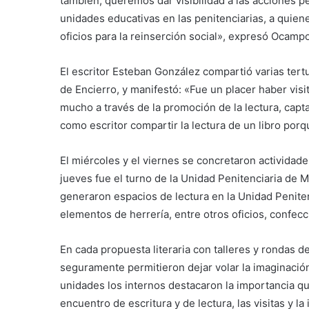
también, queremos dar visibilidad a las acciones 
unidades educativas en las penitenciarias, a quien
oficios para la reinserción social», expresó Ocampo
El escritor Esteban González compartió varias tertu
de Encierro, y manifestó: «Fue un placer haber vis
mucho a través de la promoción de la lectura, capt
como escritor compartir la lectura de un libro por
El miércoles y el viernes se concretaron actividade
jueves fue el turno de la Unidad Penitenciaria de 
generaron espacios de lectura en la Unidad Peniten
elementos de herrería, entre otros oficios, confecc
En cada propuesta literaria con talleres y rondas d
seguramente permitieron dejar volar la imaginación
unidades los internos destacaron la importancia q
encuentro de escritura y de lectura, las visitas y la