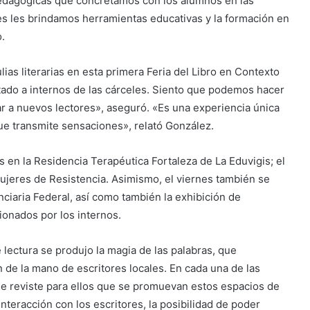
pedagógicas que concretamos con los alumnos en las
es les brindamos herramientas educativas y la formación en
.
lias literarias en esta primera Feria del Libro en Contexto
itado a internos de las cárceles. Siento que podemos hacer
ar a nuevos lectores», aseguró. «Es una experiencia única
que transmite sensaciones», relató González.
s en la Residencia Terapéutica Fortaleza de La Eduvigis; el
Mujeres de Resistencia. Asimismo, el viernes también se
ciaria Federal, así como también la exhibición de
ionados por los internos.
e lectura se produjo la magia de las palabras, que
 de la mano de escritores locales. En cada una de las
ue reviste para ellos que se promuevan estos espacios de
 interacción con los escritores, la posibilidad de poder