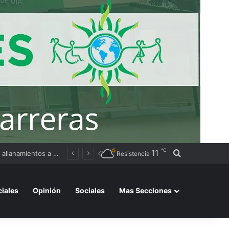
℃
11
Buscar por
Ley de Propiedad Privada: cruces, acusaciones y tensión entre los senadores chaqueños en el recinto
Resistencia
ciales
Opinión
Sociales
Mas Secciones