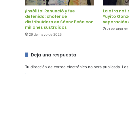
¡Insólito! Renunció y fue
La otra noti
detenido: chofer de
Yuyito Gonz
distribuidora en Sáenz Peña con
separación d
millones sustraídos
21 de abril d
29 de mayo de 2025
Deja una respuesta
Tu dirección de correo electrónico no será publicada.
Los
C
o
m
e
n
t
a