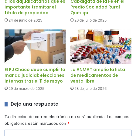
a los adjudicatarios que es
Cabalgata de la Fe en el
importante tramitar el
Predio Sociedad Rural
título de propiedad
Quitilipi
24 de junio de 2025
26 de julio de 2025
El PJ Chaco debe cumplir la
La ANMAT amplió la lista
manda judicial: elecciones
de medicamentos de
internas tras el 11 de mayo
venta libre
29 de marzo de 2025
28 de julio de 2026
Deja una respuesta
Tu dirección de correo electrónico no será publicada.
Los campos
obligatorios están marcados con
*
C