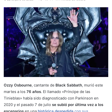
Ozzy Osbourne
, cantante de
Black Sabbath
, murió este
martes a los
76 años
. El llamado «Príncipe de las
Tinieblas» había sido diagnosticado con Parkinson en
2020 y el pasado 7 de julio
se subió por última vez a los
escenarios
en una
histórica despedida
con sus