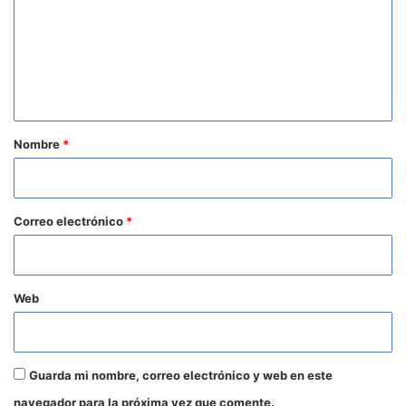
m
e
n
t
a
r
Nombre
*
i
o
*
Correo electrónico
*
Web
Guarda mi nombre, correo electrónico y web en este
navegador para la próxima vez que comente.