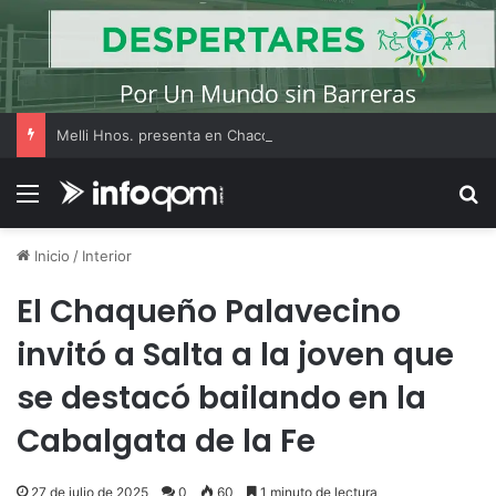
Melli Hnos. presenta en Chaco un innovador sistema constructivo en madera que busca transformar la industria
Menú
B
Inicio
/
Interior
El Chaqueño Palavecino
invitó a Salta a la joven que
se destacó bailando en la
Cabalgata de la Fe
27 de julio de 2025
0
60
1 minuto de lectura