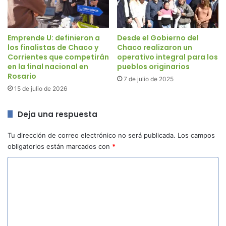
Emprende U: definieron a
Desde el Gobierno del
los finalistas de Chaco y
Chaco realizaron un
Corrientes que competirán
operativo integral para los
en la final nacional en
pueblos originarios
Rosario
7 de julio de 2025
15 de julio de 2026
Deja una respuesta
Tu dirección de correo electrónico no será publicada.
Los campos
obligatorios están marcados con
*
C
o
m
e
n