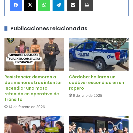
Publicaciones relacionadas
Resistencia: demoran a
Córdoba: hallaron un
dos menores tras intentar
cadáver escondido en un
incendiar una moto
ropero
retenida en operativo de
6 de julio de 2025
tránsito
14 de febrero de 2026