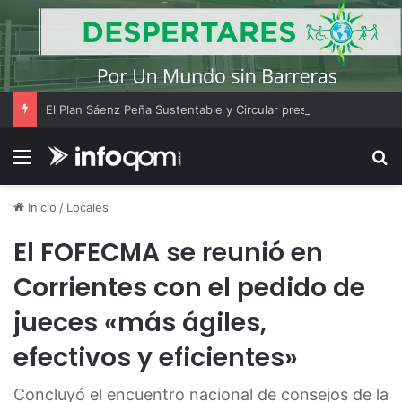
El Plan Sáenz Peña Sustentable y Circular presenta una muestra para promover el cuidado del ambiente
Menú
B
Inicio
/
Locales
El FOFECMA se reunió en
Corrientes con el pedido de
jueces «más ágiles,
efectivos y eficientes»
Concluyó el encuentro nacional de consejos de la