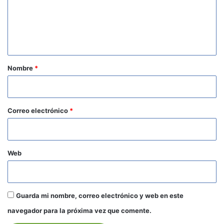
e
n
t
a
r
Nombre
*
i
o
*
Correo electrónico
*
Web
Guarda mi nombre, correo electrónico y web en este
navegador para la próxima vez que comente.