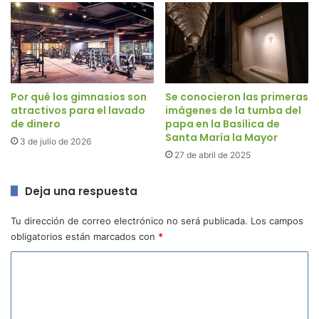
Por qué los gimnasios son
Se conocieron las primeras
atractivos para el lavado
imágenes de la tumba del
de dinero
papa en la Basílica de
Santa María la Mayor
3 de julio de 2026
27 de abril de 2025
Deja una respuesta
Tu dirección de correo electrónico no será publicada.
Los campos
obligatorios están marcados con
*
C
o
m