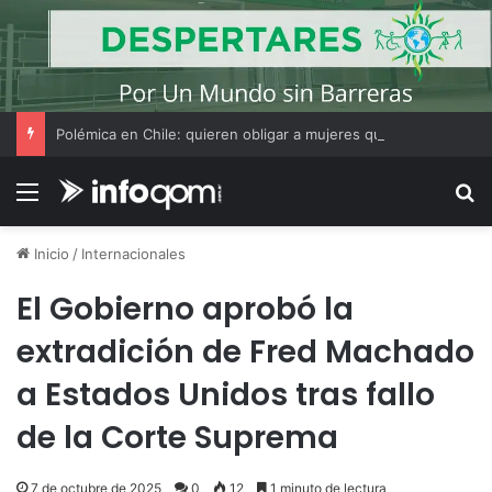
Polémica en Chile: quieren obligar a mujeres que decidan hacer un aborto a escuchar antes el latido del corazón del feto
Menú
B
Inicio
/
Internacionales
El Gobierno aprobó la
extradición de Fred Machado
a Estados Unidos tras fallo
de la Corte Suprema
7 de octubre de 2025
0
12
1 minuto de lectura