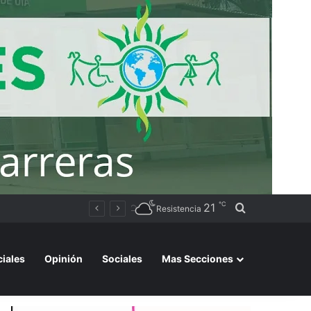
℃
21
Buscar por
Sameep anunció que comenzó la distribución de agua a las localidades del Segundo Acueducto tras la recarga de cisternas en Sáenz Peña
Resistencia
ciales
Opinión
Sociales
Mas Secciones