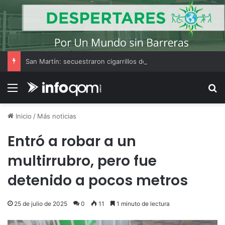
San Martín: secuestraron cigarrillos de contrabando valuados en más de $1,9 millones durante un control vial
Menú
B
Inicio
/
Más noticias
Entró a robar a un
multirrubro, pero fue
detenido a pocos metros
25 de julio de 2025
0
11
1 minuto de lectura