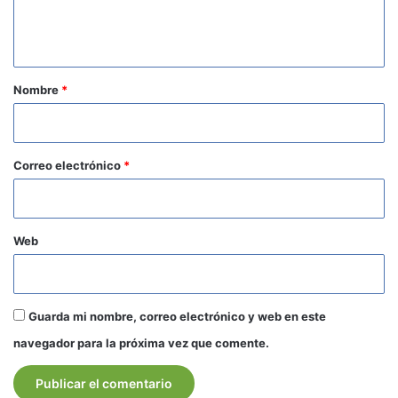
n
t
a
r
Nombre
*
i
o
*
Correo electrónico
*
Web
Guarda mi nombre, correo electrónico y web en este
navegador para la próxima vez que comente.