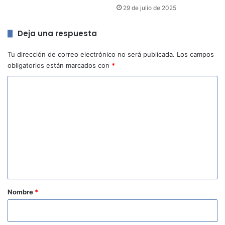
29 de julio de 2025
Deja una respuesta
Tu dirección de correo electrónico no será publicada.
Los campos
obligatorios están marcados con
*
C
o
m
e
n
t
a
r
Nombre
*
i
o