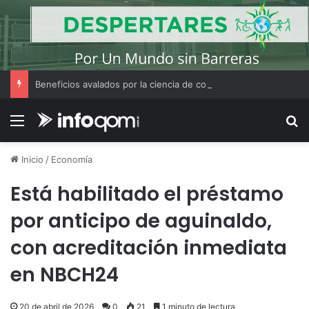
Beneficios avalados por la ciencia de convivir con gatos
Menú
B
Inicio
/
Economía
Está habilitado el préstamo
por anticipo de aguinaldo,
con acreditación inmediata
en NBCH24
20 de abril de 2026
0
21
1 minuto de lectura