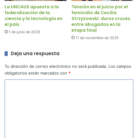
La UNCAUS apuesta a la
Tensión en el juicio por el
federalización de la
femicidio de Cecilia
ciencia y la tecnología en
Strzyzowski: duros cruces
el país
entre abogados en la
etapa final
1 de junio de 2026
11 de noviembre de 2025
Deja una respuesta
Tu dirección de correo electrónico no será publicada.
Los campos
obligatorios están marcados con
*
C
o
m
e
n
t