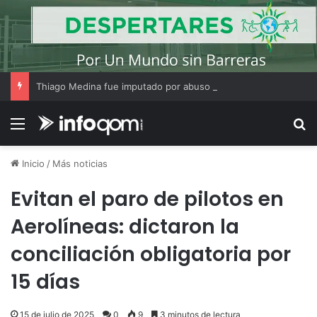
Thiago Medina fue imputado por abuso sexual y la causa continúa bajo investigación judicial
Menú
B
Inicio
/
Más noticias
Evitan el paro de pilotos en
Aerolíneas: dictaron la
conciliación obligatoria por
15 días
15 de julio de 2025
0
9
3 minutos de lectura