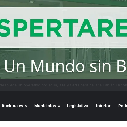
ios avalados por la ciencia de convivir con gatos
stitucionales
Municipios
Legislativa
Interior
Poli
noros del folklore en el Museo de Medios