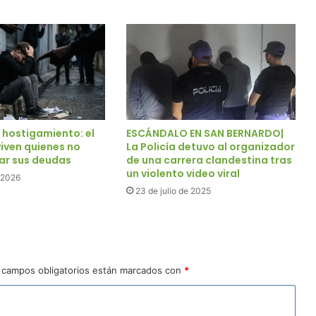
 hostigamiento: el
ESCÁNDALO EN SAN BERNARDO|
iven quienes no
La Policía detuvo al organizador
ar sus deudas
de una carrera clandestina tras
un violento video viral
e 2026
23 de julio de 2025
 campos obligatorios están marcados con
*