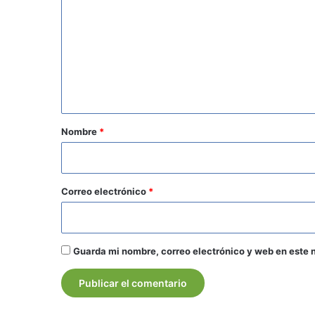
o
m
e
n
t
a
r
Nombre
*
i
o
*
Correo electrónico
*
Guarda mi nombre, correo electrónico y web en este 