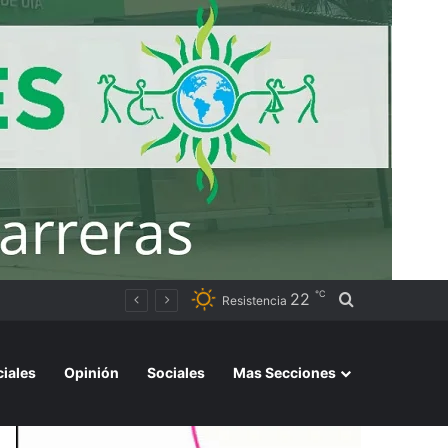
℃
22
Buscar por
Resistencia
ciales
Opinión
Sociales
Mas Secciones