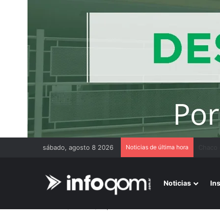
sábado, agosto 8 2026
Noticias de última hora
Benefic
Noticias
In
Inicio
/
Cultura
/
Experiencias Musicales con acervos so