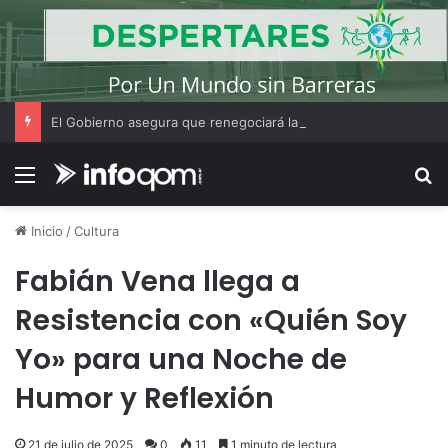
El Gobierno asegura que renegociará la concesión de los principales aeropuertos del país
Menú
B
Inicio
/
Cultura
Fabián Vena llega a
Resistencia con «Quién Soy
Yo» para una Noche de
Humor y Reflexión
21 de julio de 2025
0
11
1 minuto de lectura