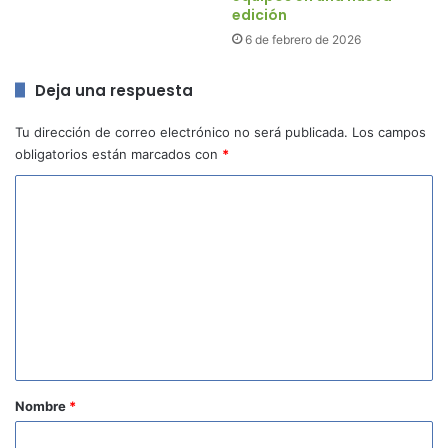
edición
6 de febrero de 2026
Deja una respuesta
Tu dirección de correo electrónico no será publicada.
Los campos
obligatorios están marcados con
*
C
o
m
e
n
t
a
r
Nombre
*
i