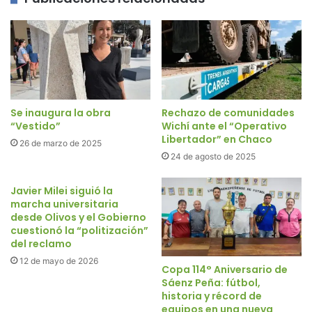
Se inaugura la obra
Rechazo de comunidades
“Vestido”
Wichí ante el “Operativo
Libertador” en Chaco
26 de marzo de 2025
24 de agosto de 2025
Javier Milei siguió la
marcha universitaria
desde Olivos y el Gobierno
cuestionó la “politización”
del reclamo
12 de mayo de 2026
Copa 114° Aniversario de
Sáenz Peña: fútbol,
historia y récord de
equipos en una nueva