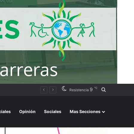
℃
9
Buscar por
ación judicial
Resistencia
ciales
Opinión
Sociales
Mas Secciones