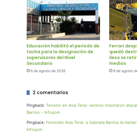
Educación habilitó el período de
Ferrari despi
tacha para la designación de
quedó destr
supervisores del Nivel
ileso se ret
Secundario
medios
6 de agosto de 2026
8 de agosto d
2 comentarios
Pingback:
Tensión en Avia Terai: vecinos intentaron atacar
Barrios – Infoqom
Pingback:
Femicidio Avia Terai: a Gabriela Barrios la metie
Infoqom