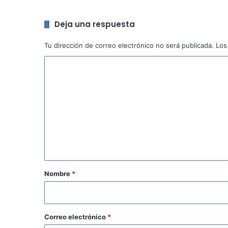
Deja una respuesta
Tu dirección de correo electrónico no será publicada.
Los
C
o
m
e
n
t
a
r
Nombre
*
i
o
*
Correo electrónico
*