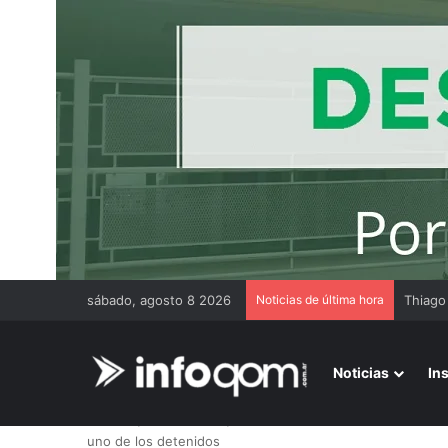
sábado, agosto 8 2026
Noticias de última hora
Thiago
Noticias
In
Inicio
/
Más noticias
/
Femicidio en Avía Terai: hallaron 
uno de los detenidos