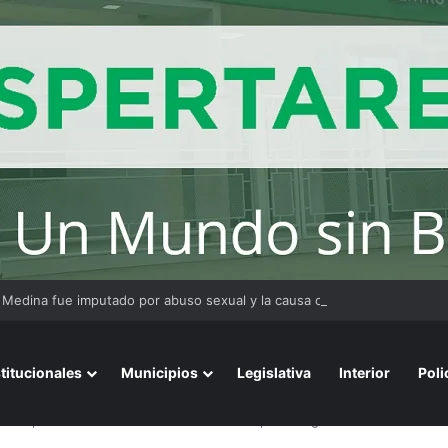
 Medina fue imputado por abuso sexual y la causa continúa bajo investig
stitucionales
Municipios
Legislativa
Interior
Poli
el cuerpo de Gabriela Barrios dentro de un pozo negro en la casa de