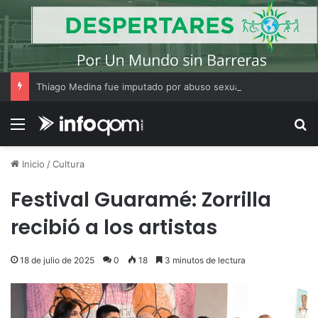
Thiago Medina fue imputado por abuso sexual y la causa continúa bajo investigación judicial
Menú
B
Inicio
/
Cultura
Festival Guaramé: Zorrilla
recibió a los artistas
18 de julio de 2025
0
18
3 minutos de lectura