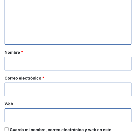
m
e
n
t
a
r
Nombre
*
i
o
*
Correo electrónico
*
Web
Guarda mi nombre, correo electrónico y web en este