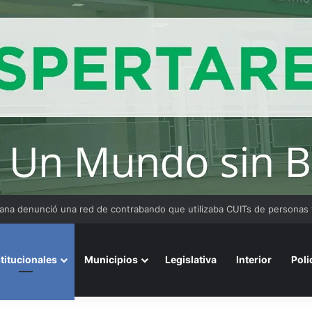
 Medina fue imputado por abuso sexual y la causa continúa bajo investig
stitucionales
Municipios
Legislativa
Interior
Poli