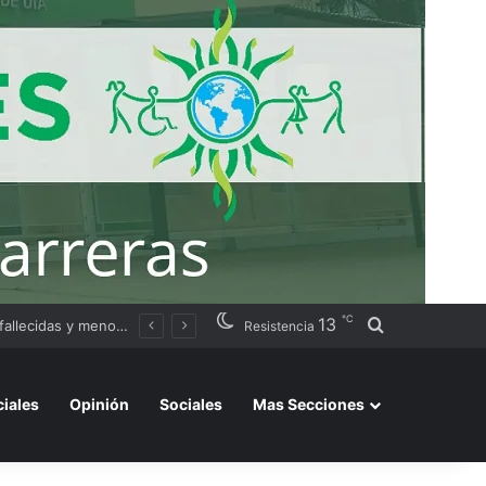
℃
13
Buscar por
ación judicial
Resistencia
ciales
Opinión
Sociales
Mas Secciones