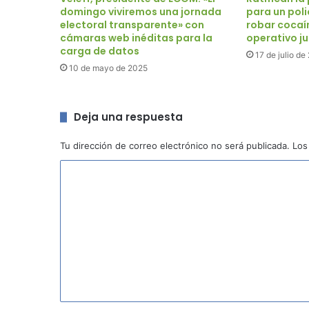
domingo viviremos una jornada
para un pol
electoral transparente» con
robar cocaí
cámaras web inéditas para la
operativo ju
carga de datos
17 de julio de
10 de mayo de 2025
Deja una respuesta
Tu dirección de correo electrónico no será publicada.
Los
C
o
m
e
n
t
a