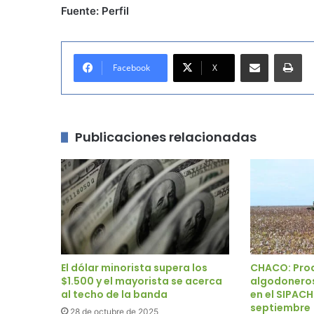
Fuente: Perfil
Compartir por correo electrónico
Imprimir
Facebook
X
Publicaciones relacionadas
El dólar minorista supera los
CHACO: Pro
$1.500 y el mayorista se acerca
algodoneros
al techo de la banda
en el SIPACH
septiembre
28 de octubre de 2025