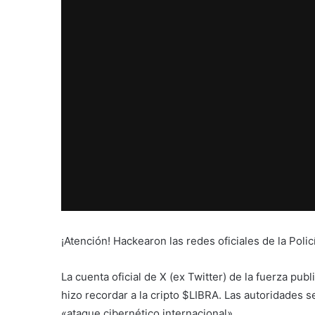
¡Atención! Hackearon las redes oficiales de la Pol
La cuenta oficial de X (ex Twitter) de la fuerza p
hizo recordar a la cripto $LIBRA. Las autoridades
«ataque cibernético internacional».