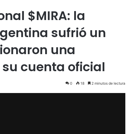
onal $MIRA: la
rgentina sufrió un
ionaron una
su cuenta oficial
0
18
2 minutos de lectura