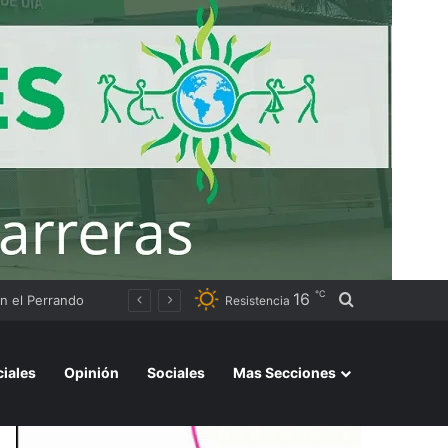
℃
16
Buscar por
La Legislatura y el Colegio de Odontólogos avanzan en la difusión de la ley que incorporó la sedación consciente
Resistencia
ciales
Opinión
Sociales
Mas Secciones