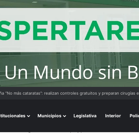
stitucionales
Municipios
Legislativa
Interior
Poli
licía Federal Argentina sufrió un ataque y promocionaron una