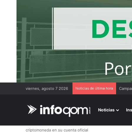
viernes, agosto 7 2026
Noticias de última hora
Noticias
In
Inicio
/
Más noticias
/
Hackeo internacional $MIRA: la Po
criptomoneda en su cuenta oficial