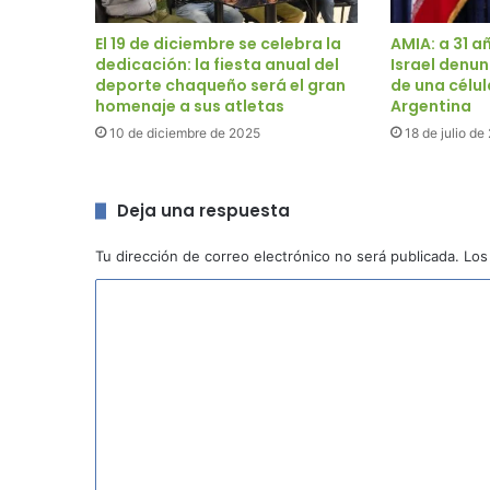
El 19 de diciembre se celebra la
AMIA: a 31 a
dedicación: la fiesta anual del
Israel denun
deporte chaqueño será el gran
de una célul
homenaje a sus atletas
Argentina
10 de diciembre de 2025
18 de julio de
Deja una respuesta
Tu dirección de correo electrónico no será publicada.
Los
C
o
m
e
n
t