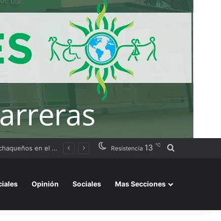
℃
13
Buscar por
Argentino 2026»
Resistencia
ciales
Opinión
Sociales
Mas Secciones